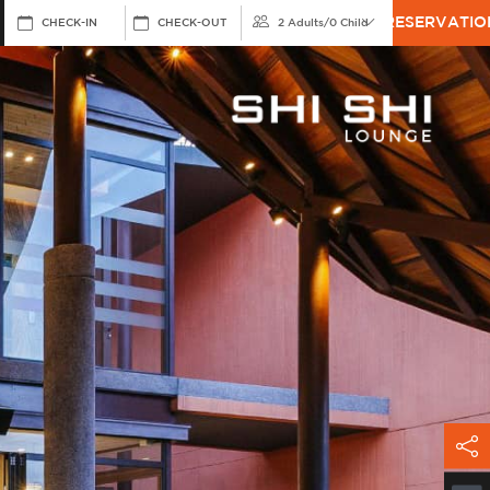
RESERVATIO
CHECK-IN
CHECK-OUT
2 Adults
/
0 Child